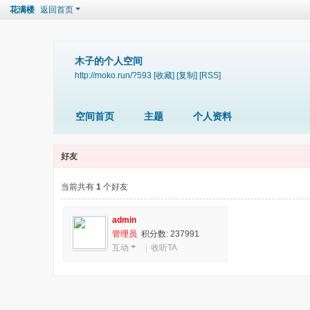
花满楼
返回首页
木子的个人空间
http://moko.run/?593
[收藏]
[复制]
[RSS]
空间首页
主题
个人资料
好友
当前共有
1
个好友
admin
管理员
积分数: 237991
互动
|
收听TA