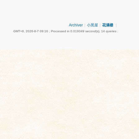
Archiver
|
小黑屋
|
花满楼
|
GMT+8, 2026-8-7 09:16
, Processed in 0.019349 second(s), 14 queries .