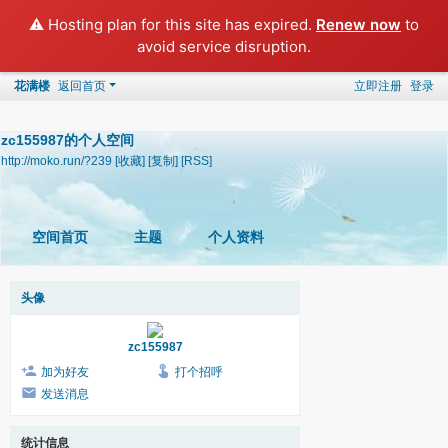
⚠️ Hosting plan for this site has expired.
Renew now
to
avoid service disruption.
花满楼
返回首页
立即注册
登录
zc155987的个人空间
http://moko.run/?239
[收藏]
[复制]
[RSS]
空间首页
主题
个人资料
头像
zc155987
加为好友
打个招呼
发送消息
统计信息