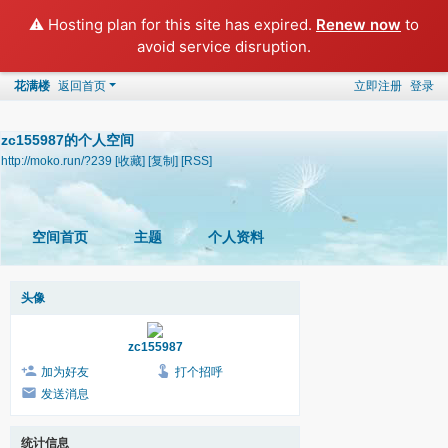
⚠️ Hosting plan for this site has expired.
Renew now
to
avoid service disruption.
花满楼
返回首页
立即注册
登录
zc155987的个人空间
http://moko.run/?239
[收藏]
[复制]
[RSS]
空间首页
主题
个人资料
头像
zc155987
加为好友
打个招呼
发送消息
统计信息